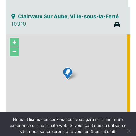
Clairvaux Sur Aube, Ville-sous-la-Ferté
10310
+
−
Leaflet
|
Fond de carte : ©
OpenStreetMap
adapté par
Média
Nous utilisons des cookies pour vous garantir la meilleure
Bouquetin
expérience sur notre site web. Si vous continuez à utiliser ce
site, nous supposerons que vous en êtes satisfait.