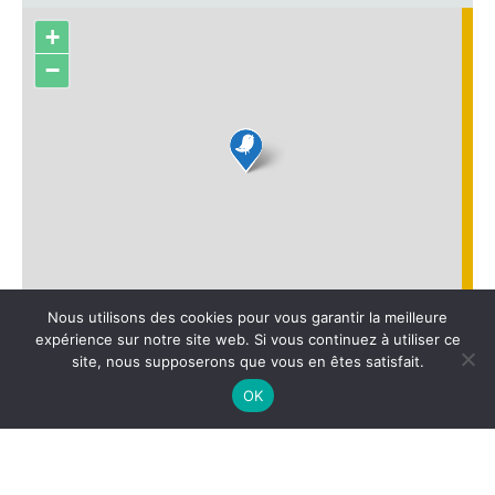
+
−
Leaflet
|
Fond de carte : ©
OpenStreetMap
adapté par
Média
Nous utilisons des cookies pour vous garantir la meilleure
Bouquetin
expérience sur notre site web. Si vous continuez à utiliser ce
site, nous supposerons que vous en êtes satisfait.
OK
© 2026 Sortir dans l'Aube
• Site conçu et hebergé par
Média Bouquetin
, entreprise de communication dans
l'Aube.
Retrouvez les mentions légales ainsi que toutes les