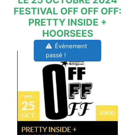
FESTIVAL OFF OFF OFF:
PRETTY INSIDE +
HOORSEES
Évènement
passé !