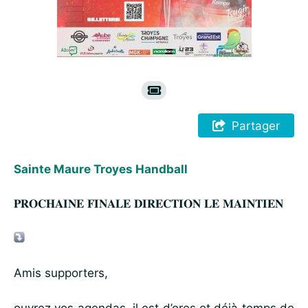
Partager
Sainte Maure Troyes Handball
𝐏𝐑𝐎𝐂𝐇𝐀𝐈𝐍𝐄 𝐅𝐈𝐍𝐀𝐋𝐄 𝐃𝐈𝐑𝐄𝐂𝐓𝐈𝐎𝐍 𝐋𝐄 𝐌𝐀𝐈𝐍𝐓𝐈𝐄𝐍
Amis supporters,
ouvrez vos agendas, il est d’ores et déjà temps de