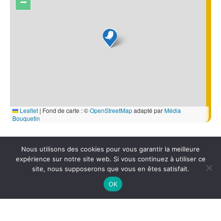
−
Leaflet
|
Fond de carte : ©
OpenStreetMap
adapté par
Média
Bouquetin
Nous utilisons des cookies pour vous garantir la meilleure
© 2026 Sortir dans l'Aube
• Site conçu et hebergé par
expérience sur notre site web. Si vous continuez à utiliser ce
Média Bouquetin
, entreprise de communication dans
site, nous supposerons que vous en êtes satisfait.
l'Aube.
OK
Retrouvez les mentions légales ainsi que toutes les
informations sur les données personnelles récoltées
et les cookies