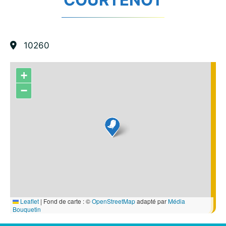
10260
+
−
Leaflet
|
Fond de carte : ©
OpenStreetMap
adapté par
Média
Bouquetin